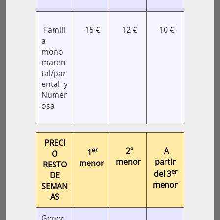
Famili
15 €
12 €
10 €
a
mono
maren
tal/par
ental y
Numer
osa
PRECI
er
2º
A
1
O
menor
partir
menor
RESTO
er
del 3
DE
menor
SEMAN
AS
Gener